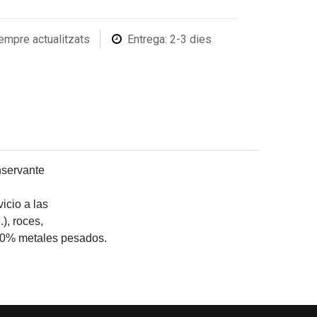
empre actualitzats
Entrega: 2-3 dies
nservante
icio a las
), roces,
 y 0% metales pesados.