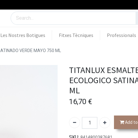
Les Nostres Botigues
Fitxes Tècniques
Professionals
SATINADO VERDE MAYO 750 ML
TITANLUX ESMALTE
ECOLOGICO SATIN
ML
16,70
€
Add to
SKU:
8414800387681